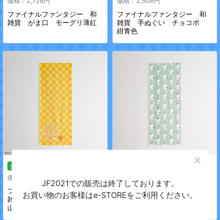
価格：2,728円
価格：2,508円
ファイナルファンタジー 和
ファイナルファンタジー 和
雑貨 がま口 モーグリ薄紅
雑貨 手ぬぐい チョコボ
紺青色
×
グッズ
グッズ
価格：2,508円
価格：2,508円
JF2021での販売は終了しております。
ファイナルファンタジー 和
ファイナルファンタジー 和
お買い物のお客様はe-STOREをご利用ください。
雑貨 手ぬぐい チョコボ
雑貨 手ぬぐい モーグリ
山吹色
若緑